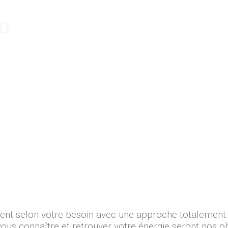
on
t selon votre besoin avec une approche totalement 
ous connaître et retrouver votre énergie seront nos obj