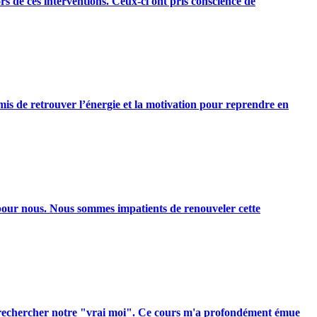
rs de ces interventions. Ceux-ci ont pris conscience de
rmis de retrouver l’énergie et la motivation pour reprendre en
ur pour nous. Nous sommes impatients de renouveler cette
à rechercher notre "vrai moi". Ce cours m'a profondément émue