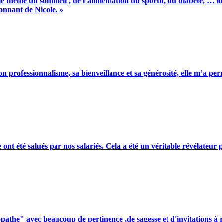
e thème du sommeil , de l’alimentation du sportif, du diabète, … lo
ionnant de Nicole. »
n professionnalisme, sa bienveillance et sa générosité, elle m’a pe
e ont été salués par nos salariés. Cela a été un véritable révélate
pathe" avec beaucoup de pertinence ,de sagesse et d'invitations 